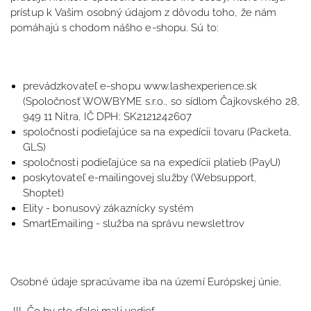
prístup k Vašim osobný údajom z dôvodu toho, že nám
pomáhajú s chodom nášho e-shopu. Sú to:
prevádzkovateľ e-shopu
www.lashexperience.sk
(Spoločnosť WOWBYME s.r.o., so sídlom Čajkovského 28,
949 11 Nitra, IČ DPH: SK2121242607
spoločnosti podieľajúce sa na expedícii tovaru (Packeta,
GLS)
spoločnosti podieľajúce sa na expedícii platieb (PayU)
poskytovateľ e-mailingovej služby (Websupport,
Shoptet)
Elity - bonusový zákaznícky systém
SmartEmailing - služba na správu newslettrov
Osobné údaje spracúvame iba na území Európskej únie.