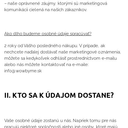
– naše oprávnené záujmy, ktorými sú marketingová
komunikácii cielená na našich zákazníkov.
Ako dlho budeme osobné údaje spracúvať?
2 roky od Vášho posledného nákupu. V prípade, ak
nechcete naďalej dostávať naše marketingové oznámenia,
môžete sa kedykoľvek odhlásiť prostredníctvom e-mailu
alebo nás môžete kontaktovať na e-maile:
info@wowbyme.sk
II. KTO SA K ÚDAJOM DOSTANE?
Vaše osobné údaje zostanú u nás. Napriek tomu pre nás
pracujú niektoré spoločnosti alebo iné osoby, ktoré majú