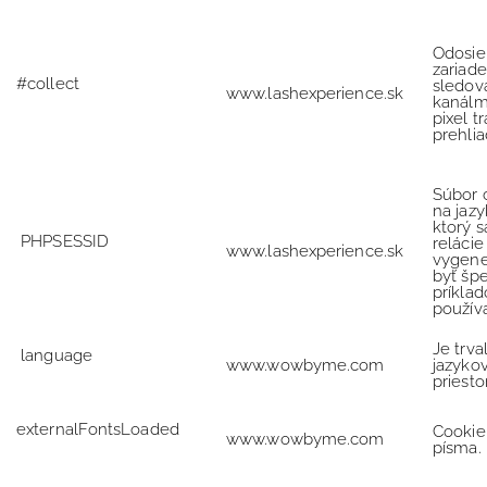
Odosiel
zariad
#collect
sledov
www.lashexperience.sk
kanálmi
pixel t
prehlia
Súbor 
na jazy
ktorý 
PHPSESSID
relácie
www.lashexperience.sk
vygene
byť špe
príklad
použív
Je trv
language
www.wowbyme.com
jazykov
priesto
externalFontsLoaded
Cookie 
www.wowbyme.com
písma.