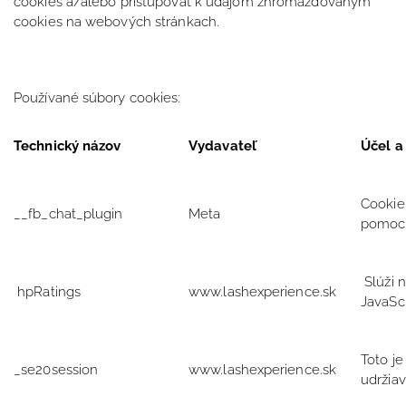
cookies a/alebo pristupovať k údajom zhromažďovaným
cookies na webových stránkach.
Používané súbory cookies:
Technický názov
Vydavateľ
Účel a
Cookie 
__fb_chat_plugin
Meta
pomoco
Slúži 
hpRatings
www.lashexperience.sk
JavaSc
Toto je
_se20session
www.lashexperience.sk
udržia