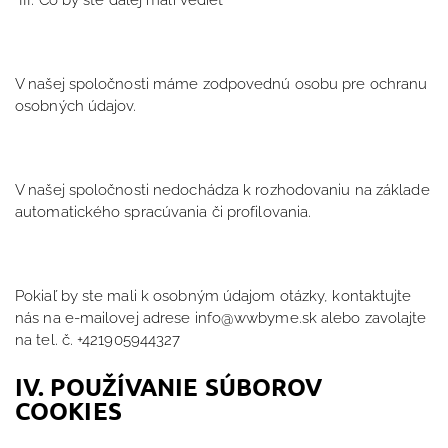
III. Čo by ste ďalej mali vedieť
V našej spoločnosti máme zodpovednú osobu pre ochranu
osobných údajov.
V našej spoločnosti nedochádza k rozhodovaniu na základe
automatického spracúvania či profilovania.
Pokiaľ by ste mali k osobným údajom otázky, kontaktujte
nás na e-mailovej adrese info@wwbyme.sk alebo zavolajte
na tel. č. +421905944327
IV. POUŽÍVANIE SÚBOROV
COOKIES