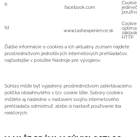
Cookie
fr
.facebook.com
jedineč
použív
Cookie
td
optima
www.lashexperience.sk
základe
HTTP.
Ďalšie informácie o cookies a ich aktuálny zoznam nájdete
prostredníctvom jednotlivých internetových prehliadačov,
najčastejšie v položke Nástroje pre vývojárov.
Súhlas môže byť vyjadrený prostredníctvom zaškrtávacieho
políčka obsiahnutého v tzv. cookie lište. Súbory cookies
môžete aj následne v nastavení svojho internetového
prehliadača odmietnuť, alebo si nastaviť používanie iba
niektorých.