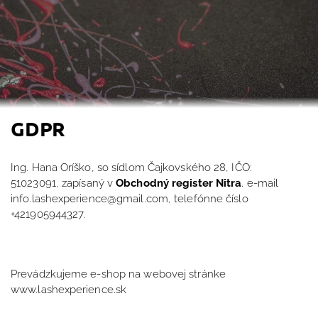
GDPR
Ing. Hana Oríško
, so sídlom
Čajkovského 28
, IČO:
51023091
,
zapísaný v
Obchodný register Nitra
.
e-mail
info.lashexperience@gmail.com, telefónne číslo
+421905944327.
Prevádzkujeme e-shop na webovej stránke
www.lashexperience.sk