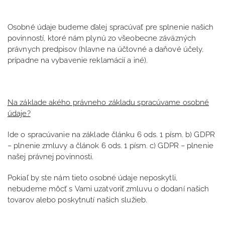
Osobné údaje budeme ďalej spracúvať pre splnenie našich
povinností, ktoré nám plynú zo všeobecne záväzných
právnych predpisov (hlavne na účtovné a daňové účely,
prípadne na vybavenie reklamácií a iné).
Na základe akého právneho základu spracúvame osobné
údaje?
Ide o spracúvanie na základe článku 6 ods. 1 písm. b) GDPR
– plnenie zmluvy a článok 6 ods. 1 písm. c) GDPR – plnenie
našej právnej povinnosti.
Pokiaľ by ste nám tieto osobné údaje neposkytli,
nebudeme môcť s Vami uzatvoriť zmluvu o dodaní našich
tovarov alebo poskytnutí našich služieb.