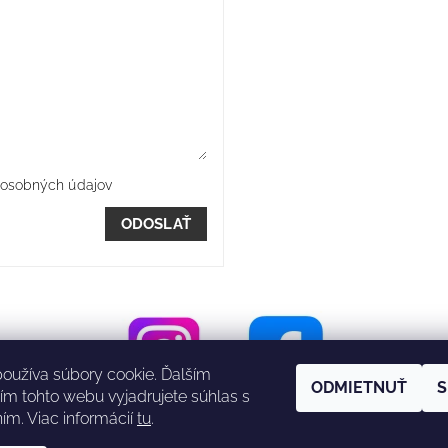
osobných údajov
oužíva súbory cookie. Ďalším
ODMIETNUŤ
S
m tohto webu vyjadrujete súhlas s
ím. Viac informácií
tu
.