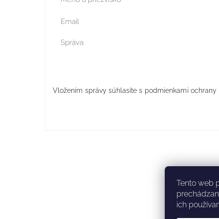
Vložením správy súhlasíte s
podmienkami ochrany 
Tento web p
prechádzaní
ich používan