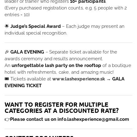
leader or trainer who registers
10+ participants
.
(Every purchased registration counts, e.g. 5 people with 2
entries = 10)
🌟
Judge’s Special Award
– Each judge may present an
individual special recognition.
🎉
GALA EVENING
– Separate ticket available for the
awards ceremony and results announcement.
An
unforgettable lash party on the rooftop
of a boutique
hotel with refreshments, cake, and amazing music!
🎟 Tickets available at
www.lashexperience.sk
→
GALA
EVENING TICKET
WANT TO REGISTER FOR MULTIPLE
CATEGORIES AT A DISCOUNTED RATE?
👉
Please contact us on info.lashexperience@gmail.com