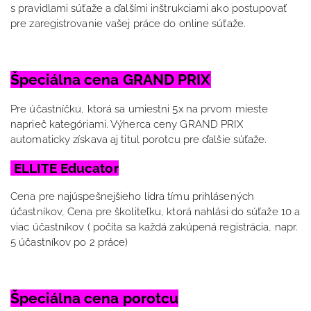
s pravidlami súťaže a ďalšími inštrukciami ako postupovať
pre zaregistrovanie vašej práce do online súťaže.
Špeciálna cena GRAND PRIX
Pre účastníčku, ktorá sa umiestni 5x na prvom mieste
naprieč kategóriami. Výherca ceny GRAND PRIX
automaticky získava aj titul porotcu pre ďalšie súťaže.
ELLITE Educator
Cena pre najúspešnejšieho lídra tímu prihlásených
účastníkov, Cena pre školiteľku, ktorá nahlási do súťaže 10 a
viac účastníkov ( počíta sa každá zakúpená registrácia, napr.
5 účastníkov po 2 práce)
Špeciálna cena porotcu