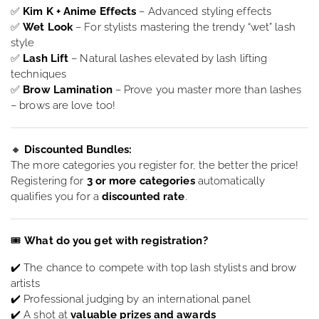
✅
Kim K + Anime Effects
– Advanced styling effects
✅
Wet Look
– For stylists mastering the trendy “wet” lash
style
✅
Lash Lift
– Natural lashes elevated by lash lifting
techniques
✅
Brow Lamination
– Prove you master more than lashes
– brows are love too!
🔸
Discounted Bundles:
The more categories you register for, the better the price!
Registering for
3 or more categories
automatically
qualifies you for a
discounted rate
.
🎟
What do you get with registration?
✔️ The chance to compete with top lash stylists and brow
artists
✔️ Professional judging by an international panel
✔️ A shot at
valuable prizes and awards