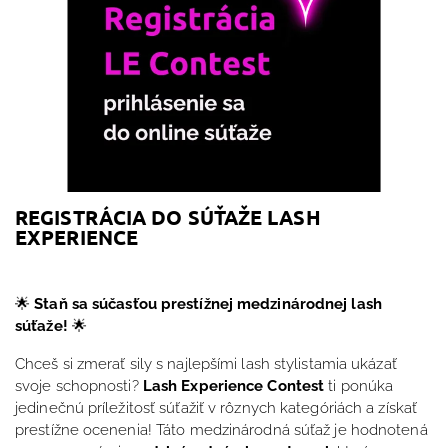
REGISTRÁCIA DO SÚŤAŽE LASH
EXPERIENCE
🌟
Staň sa súčasťou prestížnej medzinárodnej lash
súťaže!
🌟
Chceš si zmerať sily s najlepšími lash stylistamia ukázať
svoje schopnosti?
Lash Experience Contest
ti ponúka
jedinečnú príležitosť súťažiť v rôznych kategóriách a získať
prestížne ocenenia! Táto medzinárodná súťaž je hodnotená