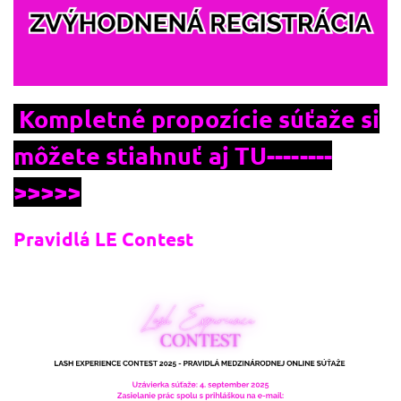
Kompletné propozície súťaže si
môžete stiahnuť aj TU--------
>>>>>
Pravidlá LE Contest