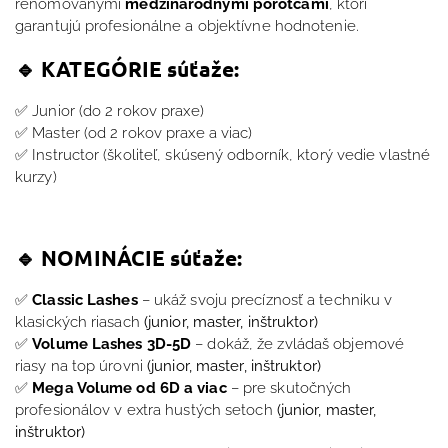
renomovanými
medzinárodnými porotcami
, ktorí
garantujú profesionálne a objektívne hodnotenie.
🔹 KATEGÓRIE súťaže:
✅ Junior (do 2 rokov praxe)
✅ Master (od 2 rokov praxe a viac)
✅ Instructor (školiteľ, skúsený odborník, ktorý vedie vlastné
kurzy)
🔹 NOMINÁCIE súťaže:
✅
Classic Lashes
– ukáž svoju precíznosť a techniku v
klasických riasach
(junior,
master, inštruktor)
✅
Volume Lashes 3D-5D
– dokáž, že zvládaš objemové
riasy na top úrovni
(junior,
master, inštruktor)
✅
Mega Volume
od 6D a viac
– pre skutočných
profesionálov v extra hustých setoch
(junior,
master,
inštruktor)