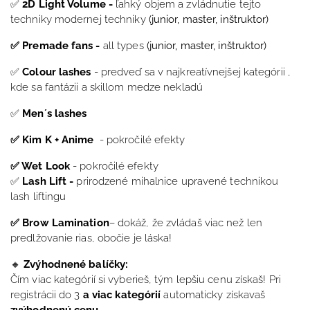
✅
2D Light Volume -
ľahký objem a zvládnutie tejto
techniky modernej techniky
(junior,
master, inštruktor)
✅ Premade fans -
all types
(junior,
master, inštruktor)
✅
Colour lashes
- predveď sa v najkreatívnejšej kategórii ,
kde sa fantázii a skillom medze nekladú
✅
Men´s lashes
✅ Kim K + Anime
- pokročilé efekty
✅ Wet Look
- pokročilé efekty
✅
Lash Lift -
prirodzené mihalnice upravené technikou
lash liftingu
✅
Brow Lamination
– dokáž, že zvládaš viac než len
predlžovanie rias, obočie je láska!
🔸
Zvýhodnené balíčky:
Čím viac kategórií si vyberieš, tým lepšiu cenu získaš! Pri
registrácii do 3
a viac kategórií
automaticky získavaš